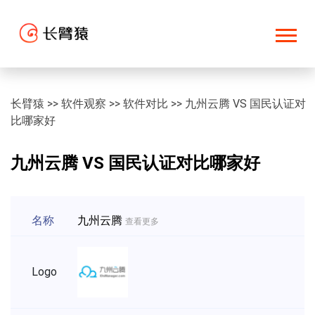
长臂猿
>>
软件观察
>>
软件对比
>>
九州云腾 VS 国民认证对
比哪家好
九州云腾 VS 国民认证对比哪家好
名称
九州云腾
查看更多
Logo