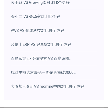
云千载 VS GrowingIO对比哪个更好
会小二 VS 会场家对比哪个好
AWS VS 优维科技对比哪个更好
装博士ERP VS 好享家对比哪个更好
百度智能云-图像搜索 VS 百度识图...
找对主播选对爆品一周销售额破3000...
大管加—项目 VS redmine中国对比哪个更好