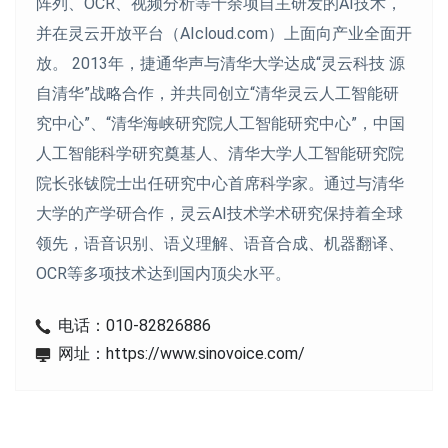
阵列、OCR、视频分析等十余项自主研发的AI技术，
并在灵云开放平台（AIcloud.com）上面向产业全面开
放。 2013年，捷通华声与清华大学达成“灵云科技 源
自清华”战略合作，并共同创立“清华灵云人工智能研
究中心”、“清华海峡研究院人工智能研究中心”，中国
人工智能科学研究奠基人、清华大学人工智能研究院
院长张钹院士出任研究中心首席科学家。通过与清华
大学的产学研合作，灵云AI技术学术研究保持着全球
领先，语音识别、语义理解、语音合成、机器翻译、
OCR等多项技术达到国内顶尖水平。
电话：010-82826886
网址：https://www.sinovoice.com/