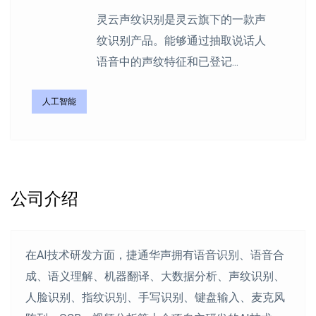
灵云声纹识别是灵云旗下的一款声
纹识别产品。能够通过抽取说话人
语音中的声纹特征和已登记...
人工智能
公司介绍
在AI技术研发方面，捷通华声拥有语音识别、语音合
成、语义理解、机器翻译、大数据分析、声纹识别、
人脸识别、指纹识别、手写识别、键盘输入、麦克风