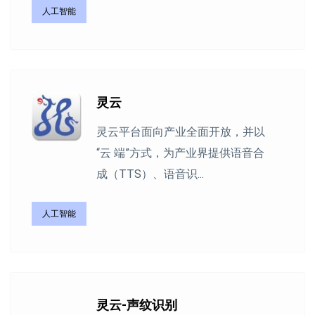
人工智能
灵云
灵云平台面向产业全面开放，并以
“云 端”方式，为产业界提供语音合
成（TTS）、语音识...
人工智能
灵云-声纹识别