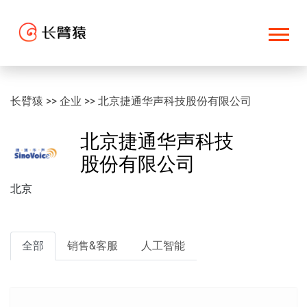
长臂猿
>>
企业
>>
北京捷通华声科技股份有限公司
北京捷通华声科技
股份有限公司
北京
全部
销售&客服
人工智能