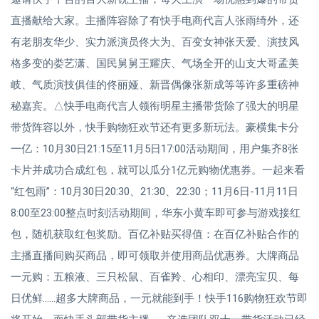
直播献给大家。主播阵容除了有快手电商代言人张雨绮外，还
有老朋友华少、实力派演员佟大为、百变女神张天爱、演技风
格多变的娄艺潇、国民舅舅王耀庆、气场全开的山支大哥孟美
岐、气质演技俱佳的佟丽娅、新晋偶像张新成等等许多重磅神
秘嘉宾。△快手电商代言人领衔明星主播带货除了强大的明星
带货阵容以外，快手购物狂欢节还有更多新玩法。豪横集卡分
一亿：10月30日21:15至11月5日17:00活动期间，用户集齐8张
卡片并成功合成红包，就可以瓜分1亿元购物优惠券。一起来看
“红包雨”：10月30日20:30、21:30、22:30；11月6日-11月11日
8:00至23:00整点时刻活动期间，华东小黄车即可参与游戏接红
包，随机获取红包奖励。百亿补贴买得值：在百亿补贴合作的
主播直播间购买商品，即可领取并使用商品优惠券。大牌商品
一元购：五粮液、三只松鼠、百雀羚、心相印、漂亮宝贝、每
日优鲜......超多大牌商品，一元就能到手！快手116购物狂欢节即