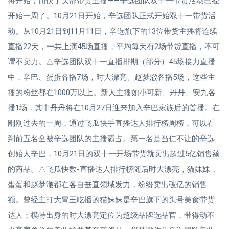
将开始，而快手头部带货主播——辛选团队双十一带货活动已经
开始一周了。10月21日开始，辛选团队正式开始双十一带货活
动。从10月21日到11月11日，辛选旗下的13位带货主播将连续
直播22天，一共上演45场直播，平均每天有2场带货直播，不可
谓不卖力。△辛选团队双十一直播排期（部分）45场接力直播
中，辛巴、蛋蛋各播7场，时大漂亮、赵梦澈各播5场，这些主
播的粉丝都在1000万以上。新人主播如小可新、丹丹、安九各
播1场，其中丹丹将在10月27日迎来加入辛巴家族后的首播。在
刚刚过去的一周，通过飞瓜快手直播达人排行榜周榜，可以看
到前五名全被辛选团队的主播霸占。第一名是当仁不让的辛选
创始人辛巴，10月21日的双十一开场带货就卖出超过5亿销售额
的商品。△飞瓜快数-直播达人排行榜随后时大漂亮，猫妹妹，
蛋蛋和赵梦澈都在各自垂直领域发力，纷纷卖出破亿的销售
额。曾经主打大胃王吃播的猫妹妹是辛巴旗下的头号美食带货
达人；模特出身的时大漂亮定位为超级品牌选品官，带得动不