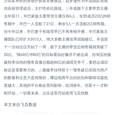
少高客单价的美妆护肤甚至奢侈品；赵梦澈作为辛选团队美妆
供应链管理成员，主打性价比路线。△辛选旗下主要带货主播
去年双11，辛巴家族主要带货主播仅有6人，全部成员23亿的销
售额中，辛巴一人贡献了21亿，剩余5人一共贡献2亿销售额。
但今年以来，辛巴妻子初瑞雪早已不再单独开播，辛巴家族主
播团队已经扩大到13人，绝大多数主播首秀就能破亿。辛选双
十一活动仅仅开始了一周，旗下主播的带货总销售额就突破了
20亿。“保60亿冲80亿”的目标看似好像并不难达成，但淘宝的薇
娅和李佳琦的预售直播总额超80亿的成绩竞争下，要想达成目
标还是需要努力的。△薇娅李佳琦双十一预售破记录因为用户
的数量和注意力是有限的，哪边电商平台的折扣和吸睛话题热
度越大，其他的平台都会受到影响，此消彼长。但双十一才刚
刚开始，一切看未来。点击这里开始使用飞瓜快数
本文来自飞瓜数据