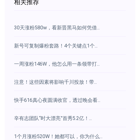
相关推荐
30天涨粉580w，看新晋黑马如何凭借...
新号可复制爆粉套路！4个关键点1个...
一周涨粉146W，他怎么用一条领带打...
注意！这些因素将影响千川投放！带...
快手616真心夜圆满收官，透过晚会看...
辛有志团队“时大漂亮”首秀5.2亿！...
1个月涨粉520W！她都可以，你为什么...