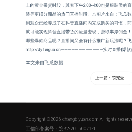
上的黄金带货时段，其实下午2:00-4:00也是服装
装等更细分商品的热门直播时段。△图片来自：飞瓜数据
到观众已经养成了在抖音直播间内完成购买的习惯，商
就可能实现抖音直播带货的流量变现，赚取丰厚佣金！
哪些爆款商品呢？直播间又会有什么推广新玩法呢？飞瓜
http://dy.feigua.cn————————————实时
本文来自飞瓜数据
上一篇：
萌宠受众超...
Copyright ©
2026 changbiyuan.com All rights reserv
工信部备案号：皖B2-20150071-11