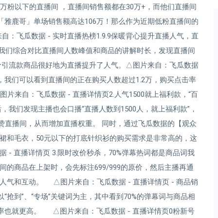
万粉以下的直播间 ，直播间销售额都在30万+，而他们直播间
「雅鹿哥」单场销售额高达106万！那么作为近期低粉直播间的
飞瓜数据 - 实时直播热榜1.9.9保暖背心提升直播人气，直
，我们综合对比直播间人数峰值和商品的讲解时长，发现直播间
低价引流款商品很好地为直播提升了人气。△图片来自：飞瓜数据
，我们可以看到直播间的正在购买人数超过1.2万，购买点击率
片来自：飞瓜数据 - 直播详情页2.人气1500就上福利款，“百
后，我们发现主播也会口播“直播人数到1500人，就上福利款”，
点赞直播间，从而增加直播权重。 同时，通过飞瓜数据的【观众
裙和毛衣，50元以下的打底针织衫的购买需求是非常高的，这
- 直播详情页 3.限时改价秒杀，70%弹幕热词都是商品词我
间的商品在上架时，会先标注699/999的原价，然后主播再通
气和互动。 △图片来自：飞瓜数据 - 直播详情页 - 商品销
“抢到”、“专场”关键词为主，其中看到70%的弹幕词与商品相
率也就更高。 △图片来自：飞瓜数据 - 直播详情页0粉新号