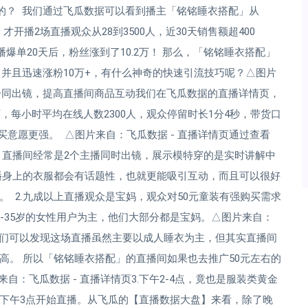
场的？ 我们通过飞瓜数据可以看到播主「铭铭睡衣搭配」从
才开播2场直播观众从28到3500人，近30天销售额超400
直播爆单20天后，粉丝涨到了10.2万！ 那么，「铭铭睡衣搭配」
！并且迅速涨粉10万+，有什么神奇的快速引流技巧呢？△图片
主播一同出镜，提高直播间商品互动我们在飞瓜数据的直播详情页，
，每小时平均在线人数2300人，观众停留时长1分4秒，带货口
买意愿更强。 △图片来自：飞瓜数据 - 直播详情页通过查看
」直播间经常是2个主播同时出镜，展示模特穿的是实时讲解中
播身上的衣服都会有话题性，也就更能吸引互动，而且可以很好
 2.九成以上直播观众是宝妈，观众对50元童装有强购买需求
-35岁的女性用户为主，他们大部分都是宝妈。△图片来自：
我们可以发现这场直播虽然主要以成人睡衣为主，但其实直播间
高。 所以「铭铭睡衣搭配」的直播间如果也去推广50元左右的
：飞瓜数据 - 直播详情页3.下午2-4点，竟也是服装类黄金
下午3点开始直播。从飞瓜的【直播数据大盘】来看，除了晚