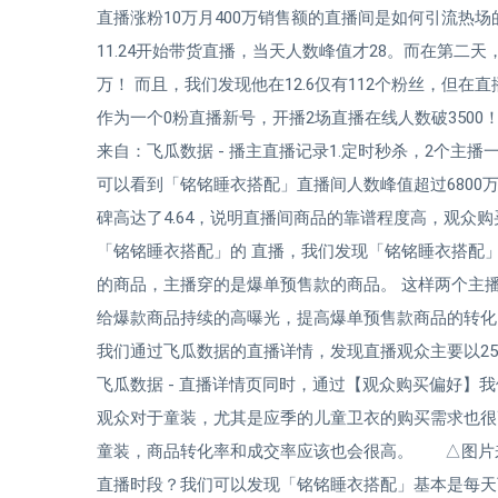
直播涨粉10万月400万销售额的直播间是如何引流热
11.24开始带货直播，当天人数峰值才28。而在第二天，
万！ 而且，我们发现他在12.6仅有112个粉丝，但在
作为一个0粉直播新号，开播2场直播在线人数破3500
来自：飞瓜数据 - 播主直播记录1.定时秒杀，2个
可以看到「铭铭睡衣搭配」直播间人数峰值超过6800万
碑高达了4.64，说明直播间商品的靠谱程度高，观众购
「铭铭睡衣搭配」的 直播，我们发现「铭铭睡衣搭配
的商品，主播穿的是爆单预售款的商品。 这样两个主
给爆款商品持续的高曝光，提高爆单预售款商品的转化。
我们通过飞瓜数据的直播详情，发现直播观众主要以25
飞瓜数据 - 直播详情页同时，通过【观众购买偏好】
观众对于童装，尤其是应季的儿童卫衣的购买需求也很
童装，商品转化率和成交率应该也会很高。 △图片来自
直播时段？我们可以发现「铭铭睡衣搭配」基本是每天