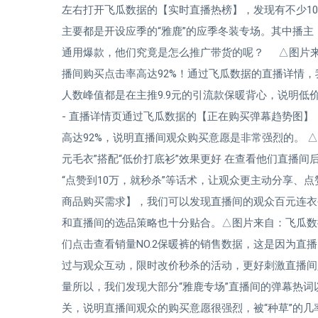
左右打开飞瓜数据的【实时直播热榜】，发现有不少10
主要都是开设应季的“雅鹿”的应季冬装专场。其中播主
通用爆款，他们究竟是怎么推广带货的呢？ △图片来自：
播间购买点击率高达92%！通过飞瓜数据的直播详情
人数峰值都是在主推9.9元的引流款保暖背心，说明
- 直播详情页通过飞瓜数据的【正在购买弹幕趋势图】
高达92%，说明直播间观众购买意愿是非常强烈的。 △图
元毛衣”搭配“低价打底衫”效果更好 在查看他们直播间
“点赞到10万，就秒杀”等话术，让观众更主动分享、
商品购买需求】，我们可以发现直播间的观众百元连衣
和直播间的选品策略也十分贴合。△图片来自：飞瓜数据 
们点击查看销量NO.2保暖裤的销售数据，这是因为直播
过与观众互动，限时改价秒杀的活动，更好刺激直播间人
量所以，我们发现大部分“雅鹿专场”直播间的弹幕热词以
关，说明直播间观众的购买意愿很强烈，被“种草”的几