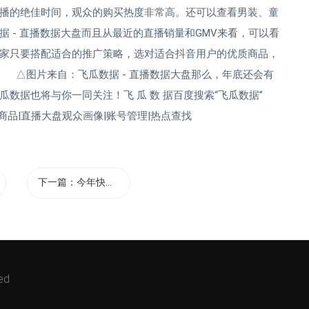
类的直播的绝佳时间，观众的购买热度非常高。还可以查看男装、童
 - 直播数据大盘而且从最近的直播销量和GMV来看，可以看
家只要搭配适合的推广策略，选对适合抖音用户的优质商品，
 △图片来自：飞瓜数据 - 直播数据大盘那么，年底还会有
数据也将与你一同关注！飞 瓜 数 据百度搜索“飞瓜数据”
直播|爆款商品|直播大盘观众画像|账号管理|热点查找
下一篇：
今年快手12...
ed