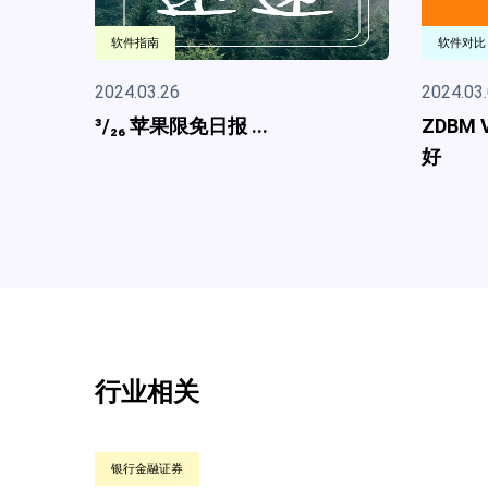
软件对比
2024.03.09
..
ZDBM VS MyDB Studio对比哪个
好
行业相关
电商零售