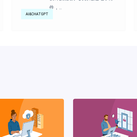
件，...
AI&CHATGPT