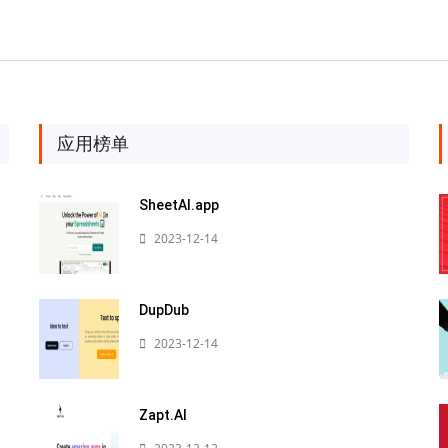
应用榜单
SheetAI.app
2023-12-14
DupDub
2023-12-14
Zapt.AI