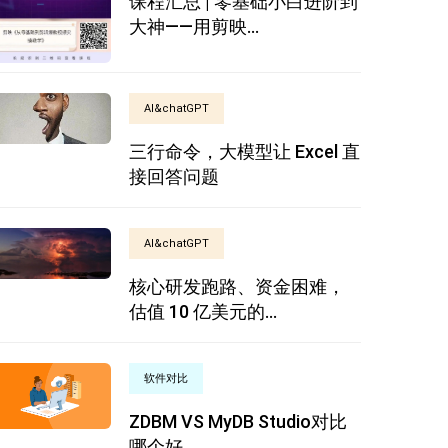
课程汇总 | 零基础小白进阶到
大神——用剪映...
AI&chatGPT
三行命令，大模型让 Excel 直
接回答问题
AI&chatGPT
核心研发跑路、资金困难，
估值 10 亿美元的...
软件对比
ZDBM VS MyDB Studio对比
哪个好