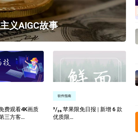
义AIGC故事
软件指南
免费观看4K画质
³/₂₆ 苹果限免日报 | 新增 6 款
三方客...
优质限...